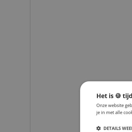
Het is 🍪 tij
Onze website gebr
je in met alle c
DETAILS WE