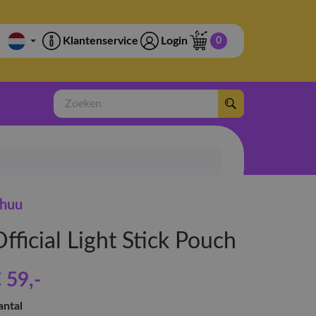
Klantenservice
Login
0
Zoeken
huu
fficial Light Stick Pouch
 59
,-
antal