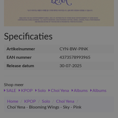
Specificaties
Artikelnummer
CYN-BW-PINK
EAN nummer
4373578993965
Release datum
30-07-2025
Shop meer
SALE
KPOP
Solo
Choi Yena
Albums
Albums
Home
/
KPOP
/
Solo
/
Choi Yena
/
Choi Yena - Blooming Wings - Sky - Pink