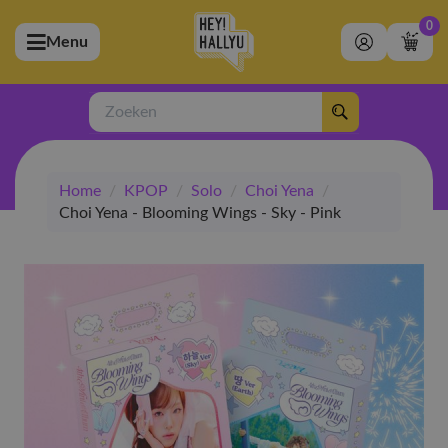
0
Menu
bmenu (Artiesten)
ubmenu (Merchandise)
Zoeken
bmenu (Exclusive)
Home
/
KPOP
/
Solo
/
Choi Yena
/
bmenu (Winkel)
Choi Yena - Blooming Wings - Sky - Pink