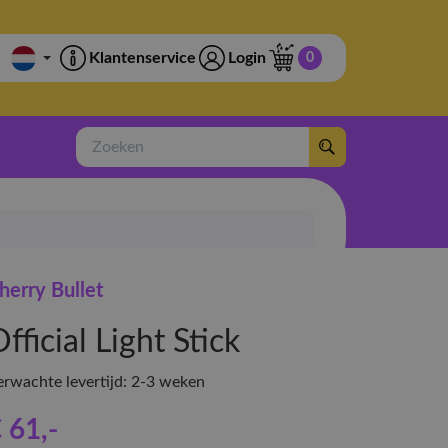
Klantenservice
Login
0
Zoeken
herry Bullet
fficial Light Stick
erwachte levertijd: 2-3 weken
 61
,-