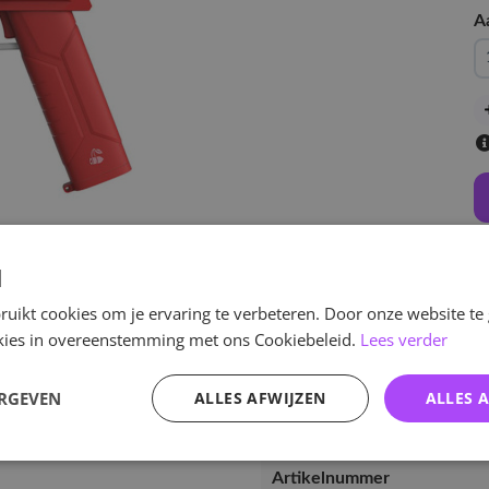
A
d
v
uikt cookies om je ervaring te verbeteren. Door onze website te
ookies in overeenstemming met ons Cookiebeleid.
Lees verder
ERGEVEN
ALLES AFWIJZEN
ALLES 
Specificaties
Artikelnummer