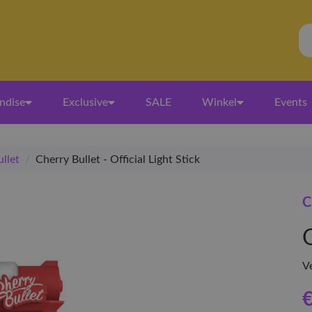
ndise
Exclusive
SALE
Winkel
Events
llet
/
Cherry Bullet - Official Light Stick
C
O
V
€