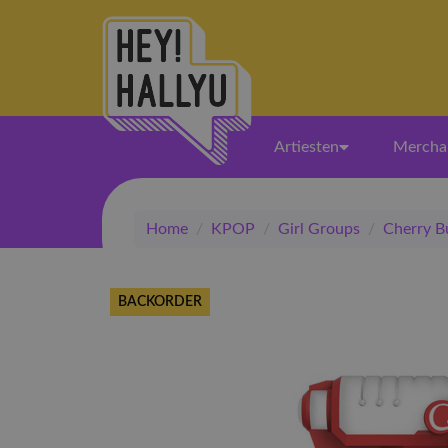
Artiesten
Mercha
Home
/
KPOP
/
Girl Groups
/
Cherry Bu
BACKORDER