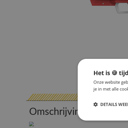
Het is 🍪 tij
Onze website gebr
je in met alle c
DETAILS WE
Omschrijving