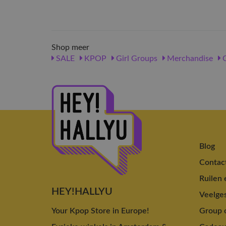
Shop meer
SALE
KPOP
Girl Groups
Merchandise
C
Blog
Contac
Ruilen 
HEY!HALLYU
Veelges
Your Kpop Store in Europe!
Group o