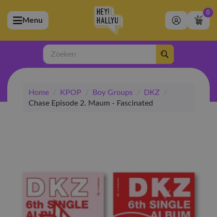
0
Menu
bmenu (Artiesten)
ubmenu (Merchandise)
Zoeken
bmenu (Exclusive)
Home
/
KPOP
/
Boy Groups
/
DKZ
/
bmenu (Winkel)
Chase Episode 2. Maum - Fascinated