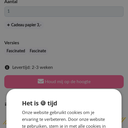
Aantal
Cadeau papier 3
,-
Versies
Fascinated
Fascinate
Levertijd: 2-3 weken
Houd mij op de hoogte
Het is 🍪 tijd
Indien op voorraad
binnen 2 werkdagen
verzonden
Onze website gebruikt cookies om je
ervaring te verbeteren. Door onze website
te gebruiken, stem je in met alle cookies in