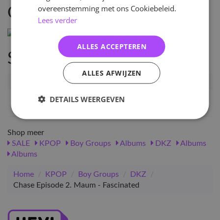
overeenstemming met ons Cookiebeleid.
Omschrijving
Lees verder
ALLES ACCEPTEREN
Specificaties
ALLES AFWIJZEN
Artikelnummer
28277
EAN nummer
1000000282771
DETAILS WEERGEVEN
Shop meer
SALE
KPOP
Boy Groups
Albums
DKZ
Albums
Albums
Home
/
KPOP
/
Boy Groups
/
DKZ
/
Chase Episode 2. Maum - Fascinated