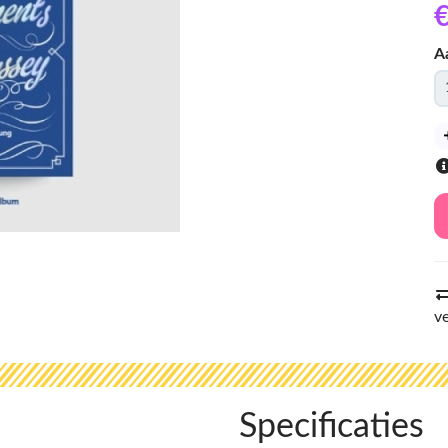
€
A
v
Specificaties