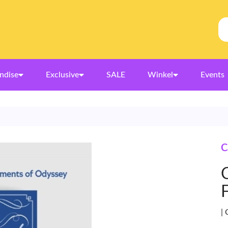
ndise
Exclusive
SALE
Winkel
Events
C
|