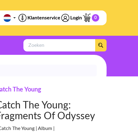
Klantenservice
Login
0
Zoeken
atch The Young
Catch The Young:
Fragments Of Odyssey
 Catch The Young | Album |