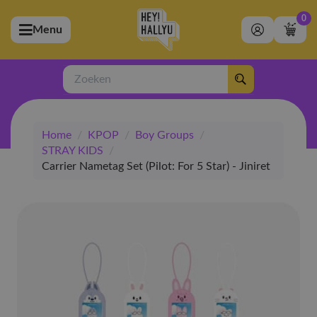
0
Menu
bmenu (Artiesten)
ubmenu (Merchandise)
Zoeken
bmenu (Exclusive)
Home
/
KPOP
/
Boy Groups
/
bmenu (Winkel)
STRAY KIDS
/
Carrier Nametag Set (Pilot: For 5 Star) - Jiniret