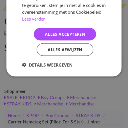
te gebruiken, stem je in met alle cookies in
overeenstemming met ons Cookiebeleid.
Lees verder
Omschrijving
ALLES ACCEPTEREN
Specificaties
ALLES AFWIJZEN
Artikelnummer
94299
DETAILS WEERGEVEN
EAN nummer
1000000942996
Shop meer
SALE
KPOP
Boy Groups
Merchandise
STRAY KIDS
Merchandise
Merchandise
Home
/
KPOP
/
Boy Groups
/
STRAY KIDS
/
Carrier Nametag Set (Pilot: For 5 Star) - Jiniret