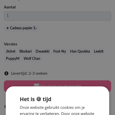
Aantal
Cadeau papier 3
,-
Versies
Jiniret
Bbokari
Dwaekki
FoxI-Ny
Han Quokka
Leebit
PuppyM
Wolf Chan
Levertijd: 2-3 weken
Houd mij op de hoogte
Het is 🍪 tijd
Indien op voorraad
Onze website gebruikt cookies om je
binnen 2 werkdagen
verzonden
ervaring te verbeteren. Door onze website