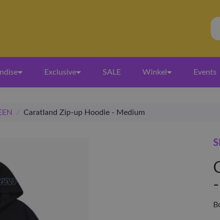
ndise
Exclusive
SALE
Winkel
Events
EEN
/
Caratland Zip-up Hoodie - Medium
S
B