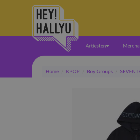
Artiesten
Mercha
Home
/
KPOP
/
Boy Groups
/
SEVENT