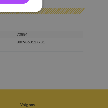
70884
8809863117731
Volg ons