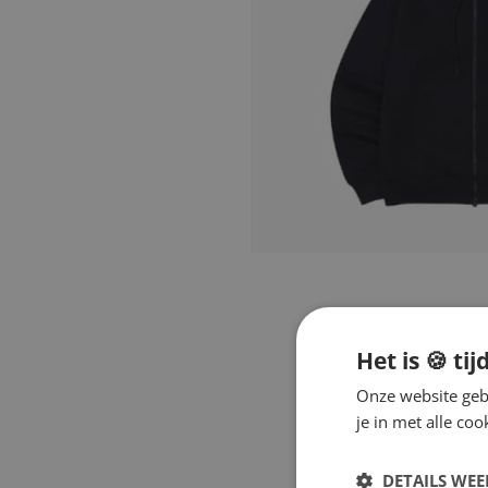
Het is 🍪 tij
Onze website gebr
je in met alle c
DETAILS WE