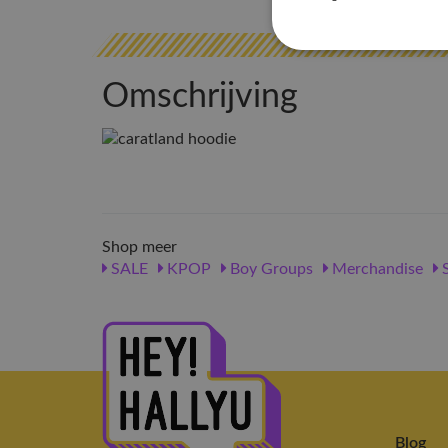
Omschrijving
Shop meer
SALE
KPOP
Boy Groups
Merchandise
Blog