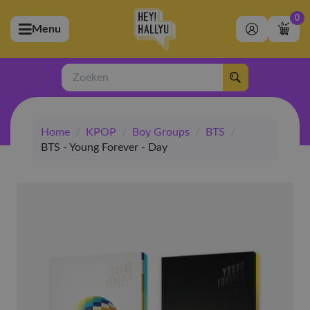
0
Menu
bmenu (Artiesten)
ubmenu (Merchandise)
Zoeken
bmenu (Exclusive)
Home
/
KPOP
/
Boy Groups
/
BTS
/
bmenu (Winkel)
BTS - Young Forever - Day