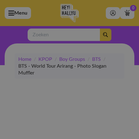
0
Menu
bmenu (Artiesten)
ubmenu (Merchandise)
Zoeken
bmenu (Exclusive)
Home
/
KPOP
/
Boy Groups
/
BTS
/
bmenu (Winkel)
BTS - World Tour Arirang - Photo Slogan
Muffler