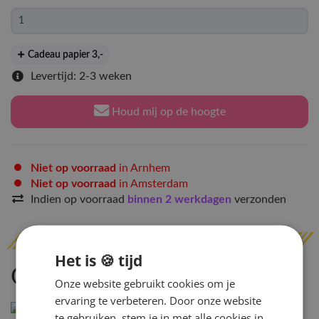
Cadeau papier 3
,-
Levertijd: 2-3 weken
Houd mij op de hoogte
Niet op voorraad
in Arnhem
Niet op voorraad
in Amsterdam
Indien op voorraad
binnen 2 werkdagen
verzonden
Het is 🍪 tijd
Omschrijving
Onze website gebruikt cookies om je
ervaring te verbeteren. Door onze website
te gebruiken, stem je in met alle cookies in