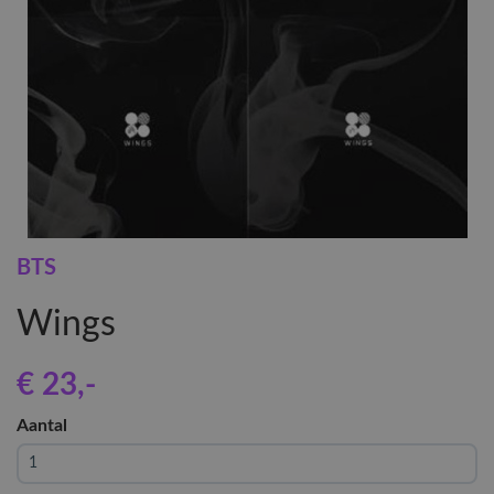
BTS
Wings
€ 23
,-
Aantal