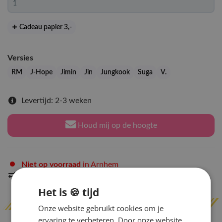
Cadeau papier 3
,-
Versies
RM
J-Hope
Jimin
Jin
Jungkook
Suga
V.
Levertijd: 2-3 weken
Houd mij op de hoogte
Niet op voorraad
in Arnhem
Indien op voorraad
binnen 2 werkdagen
verzonden
Het is 🍪 tijd
Onze website gebruikt cookies om je
ervaring te verbeteren. Door onze website