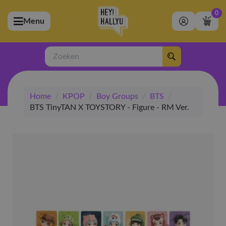
0
Menu
bmenu (Artiesten)
ubmenu (Merchandise)
Zoeken
bmenu (Exclusive)
Home
/
KPOP
/
Boy Groups
/
BTS
/
bmenu (Winkel)
BTS TinyTAN X TOYSTORY - Figure - RM Ver.