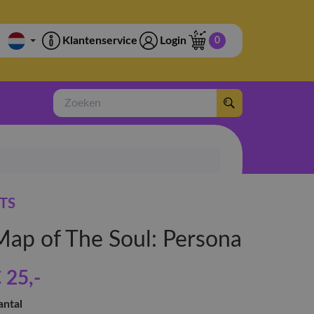
Klantenservice
Login
0
Zoeken
TS
Map of The Soul: Persona
 25
,-
antal