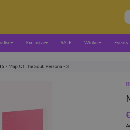
ndise
Exclusive
SALE
Winkel
Events
TS - Map Of The Soul: Persona - 3
B
€
A