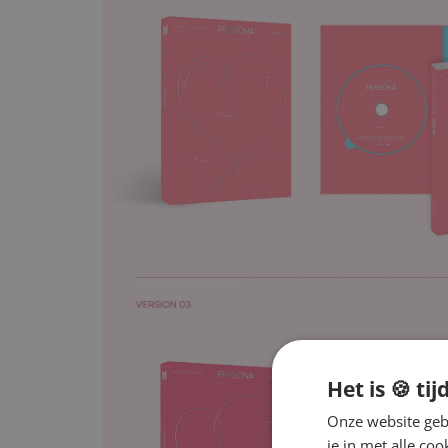
Het is 🍪 tij
Onze website gebr
je in met alle c