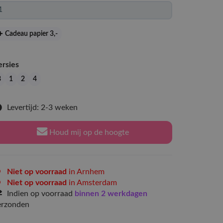
Cadeau papier 3
,-
ersies
3
1
2
4
Levertijd: 2-3 weken
Houd mij op de hoogte
Niet op voorraad
in Arnhem
Niet op voorraad
in Amsterdam
Indien op voorraad
binnen 2 werkdagen
erzonden