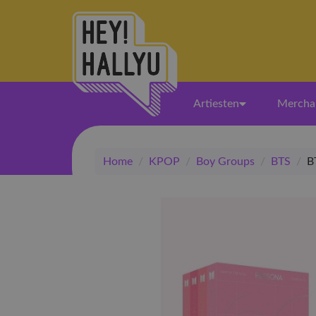
Artiesten
Mercha
Home
/
KPOP
/
Boy Groups
/
BTS
/
B