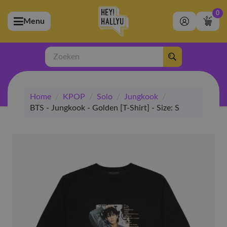
0
Menu
bmenu (Artiesten)
ubmenu (Merchandise)
Zoeken
bmenu (Exclusive)
Home
/
KPOP
/
Solo
/
Jungkook
/
bmenu (Winkel)
BTS - Jungkook - Golden [T-Shirt] - Size: S