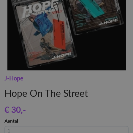
J-Hope
Hope On The Street
€ 30
,-
Aantal