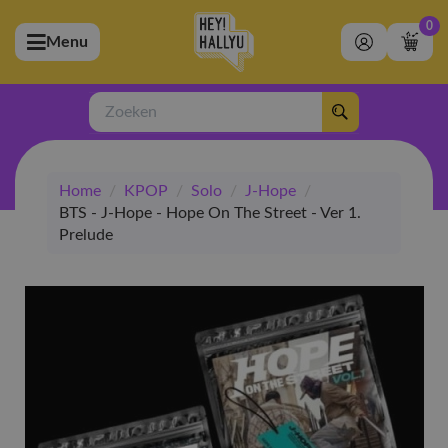
0
Menu
bmenu (Artiesten)
ubmenu (Merchandise)
Zoeken
bmenu (Exclusive)
Home
/
KPOP
/
Solo
/
J-Hope
/
bmenu (Winkel)
BTS - J-Hope - Hope On The Street - Ver 1.
Prelude