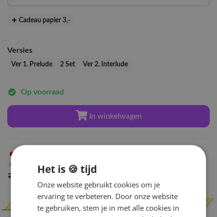
Cadeau papier 3
,-
Versies
Ver 1. Prelude
2 Set
Ver 2. Interlude
Op voorraad
In winkelwagen
Niet op voorraad
in Arnhem
Op voorraad
in Amsterdam
Het is 🍪 tijd
Indien op voorraad
binnen 2 werkdagen
verzonden
Onze website gebruikt cookies om je
ervaring te verbeteren. Door onze website
te gebruiken, stem je in met alle cookies in