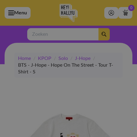
0
Menu
bmenu (Artiesten)
ubmenu (Merchandise)
Zoeken
bmenu (Exclusive)
Home
/
KPOP
/
Solo
/
J-Hope
/
bmenu (Winkel)
BTS - J-Hope - Hope On The Street - Tour T-
Shirt - S