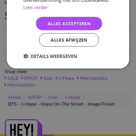
Lees verder
Specificaties
ALLES ACCEPTEREN
Artikelnummer
BTS-JH-HOTS-PCKT
ALLES AFWIJZEN
EAN nummer
1000000532548
Release datum
02-05-2025
DETAILS WEERGEVEN
Shop meer
SALE
KPOP
Solo
J-Hope
Merchandise
Merchandise
Home
/
KPOP
/
Solo
/
J-Hope
/
BTS - J-Hope - Hope On The Street - Image Picket