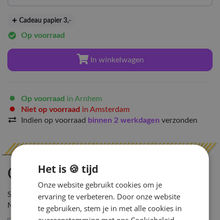
Cadeau papier 3
,-
Op voorraad
In winkelwagen
Op voorraad
in Arnhem
Niet op voorraad
in Amsterdam
Indien op voorraad
binnen 2 werkdagen
verzonden
Het is 🍪 tijd
Omschrijving
Onze website gebruikt cookies om je
SIZE : 29.5 x 43 CM
ervaring te verbeteren. Door onze website
MATERIAL : PAPER, PP
te gebruiken, stem je in met alle cookies in
overeenstemming met ons Cookiebeleid.