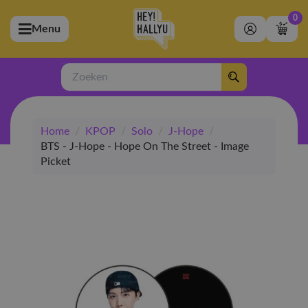
0
Menu
bmenu (Artiesten)
ubmenu (Merchandise)
Zoeken
bmenu (Exclusive)
Home
/
KPOP
/
Solo
/
J-Hope
/
bmenu (Winkel)
BTS - J-Hope - Hope On The Street - Image
Picket