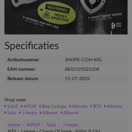
Specificaties
Artikelnummer
JHOPE-COH-KIG
EAN nummer
8832525025204
Release datum
11-07-2025
Shop meer
SALE
KPOP
Boy Groups
Albums
BTS
Albums
Solo
J-Hope
Albums
Albums
Home
/
KPOP
/
Solo
/
J-Hope
/
BTS - J-Hope - Charm Of hope - Killin' It Girl