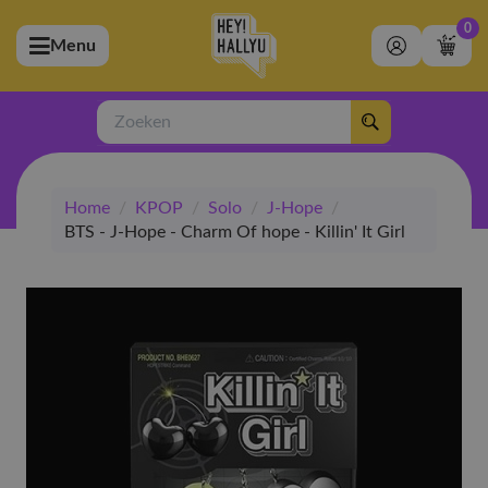
0
Menu
bmenu (Artiesten)
ubmenu (Merchandise)
Zoeken
bmenu (Exclusive)
Home
/
KPOP
/
Solo
/
J-Hope
/
bmenu (Winkel)
BTS - J-Hope - Charm Of hope - Killin' It Girl