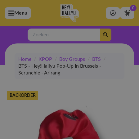
0
Menu
bmenu (Artiesten)
ubmenu (Merchandise)
Zoeken
bmenu (Exclusive)
Home
/
KPOP
/
Boy Groups
/
BTS
/
bmenu (Winkel)
BTS - Hey!Hallyu Pop-Up In Brussels -
Scrunchie - Arirang
BACKORDER