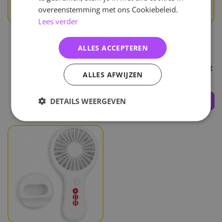
overeenstemming met ons Cookiebeleid.
Lees verder
BTS
BTS
ALLES ACCEPTEREN
Hey!Hallyu Pop-Up In
Hey!Hallyu Pop-Up In
Brussels - Arirang
Brussels - Arirang Keyring
ALLES AFWIJZEN
Photocard Holder
DETAILS WEERGEVEN
10
,-
9
,-