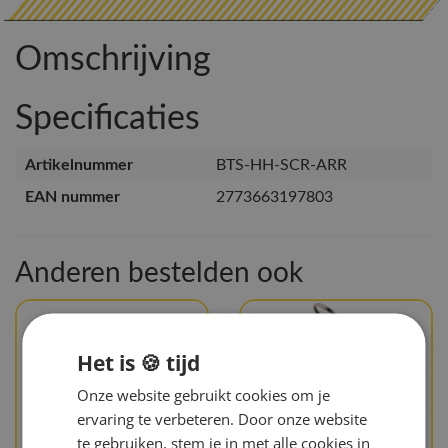
Omschrijving
Specificaties
Artikelnummer
BTS-HH-SCR-ARR
EAN nummer
2773663197803
Anderen bestelden ook
Het is 🍪 tijd
Onze website gebruikt cookies om je
ervaring te verbeteren. Door onze website
te gebruiken, stem je in met alle cookies in