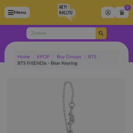
0
Menu
bmenu (Artiesten)
ubmenu (Merchandise)
Zoeken
bmenu (Exclusive)
Home
/
KPOP
/
Boy Groups
/
BTS
/
bmenu (Winkel)
BTS Fri(END)s - Bear Keyring