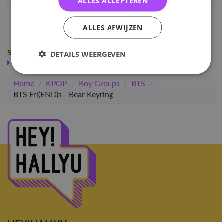
ALLES ACCEPTEREN
Artikelnummer
130218
EAN nummer
1000001302188
ALLES AFWIJZEN
Shop meer
DETAILS WEERGEVEN
SALE
KPOP
Solo
Merchandise
Home
/
KPOP
/
Boy Groups
/
BTS
/
BTS Fri(END)s - Bear Keyring