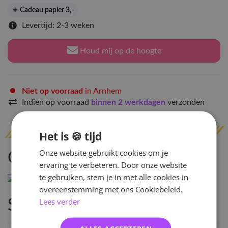
Cadeau papier 3
,-
Levertijd: 2-3 weken
Houd mij op de hoogte
Niet op voorraad
in Arnhem
Indien op voorraad
binnen 2 werkdagen
verzonden
Het is 🍪 tijd
Onze website gebruikt cookies om je
Omschrijving
ervaring te verbeteren. Door onze website
te gebruiken, stem je in met alle cookies in
\n
overeenstemming met ons Cookiebeleid.
Lees verder
Specificaties