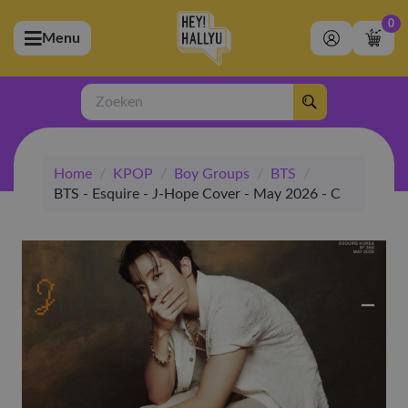
0
Menu
bmenu (Artiesten)
ubmenu (Merchandise)
Zoeken
bmenu (Exclusive)
Home
/
KPOP
/
Boy Groups
/
BTS
/
bmenu (Winkel)
BTS - Esquire - J-Hope Cover - May 2026 - C