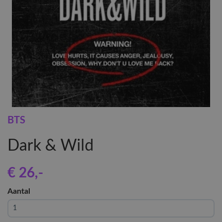
BTS
Dark & Wild
€ 26
,-
Aantal