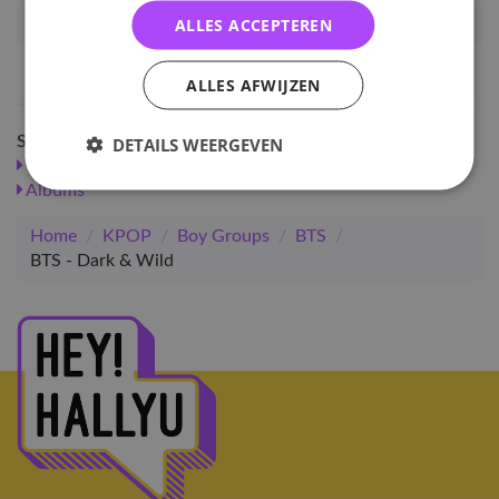
ALLES ACCEPTEREN
Artikelnummer
5759
EAN nummer
8804775056895
ALLES AFWIJZEN
Shop meer
DETAILS WEERGEVEN
SALE
KPOP
Boy Groups
Albums
BTS
Albums
Albums
Home
/
KPOP
/
Boy Groups
/
BTS
/
BTS - Dark & Wild