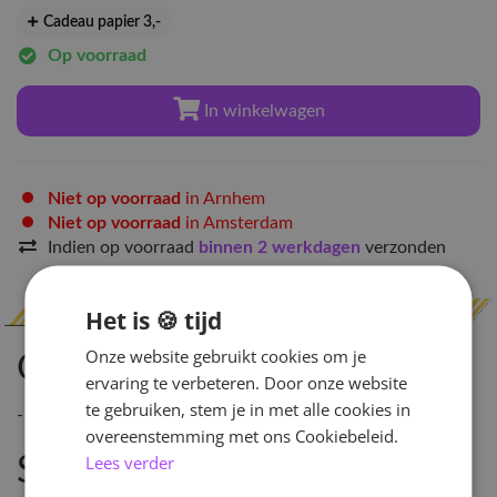
Cadeau papier 3
,-
Op voorraad
In winkelwagen
Niet op voorraad
in Arnhem
Niet op voorraad
in Amsterdam
Indien op voorraad
binnen 2 werkdagen
verzonden
Het is 🍪 tijd
Onze website gebruikt cookies om je
Omschrijving
ervaring te verbeteren. Door onze website
te gebruiken, stem je in met alle cookies in
-
overeenstemming met ons Cookiebeleid.
Lees verder
Specificaties