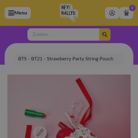
0
Menu
bmenu (Artiesten)
ubmenu (Merchandise)
Zoeken
bmenu (Exclusive)
BTS - BT21 - Strawberry Party String Pouch
bmenu (Winkel)