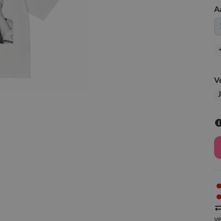
A
V
v