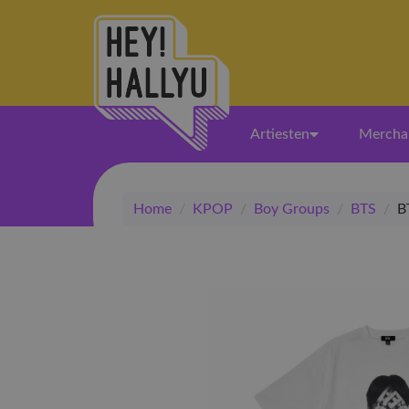
Artiesten
Mercha
Home
/
KPOP
/
Boy Groups
/
BTS
/
B