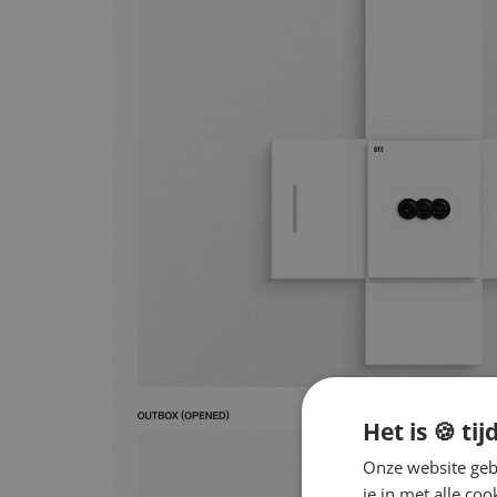
Het is 🍪 tij
Onze website gebr
je in met alle c