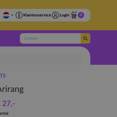
Klantenservice
Login
0
Zoeken
TS
Arirang
 27
,-
antal