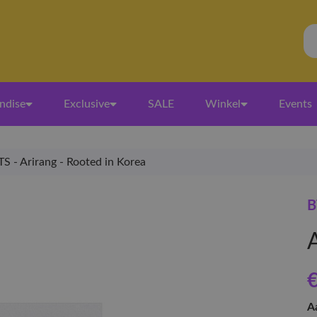
ndise
Exclusive
SALE
Winkel
Events
TS - Arirang - Rooted in Korea
B
€
A