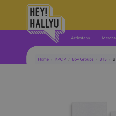
Artiesten
Mercha
Home
/
KPOP
/
Boy Groups
/
BTS
/
B