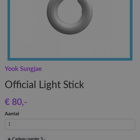
Yook Sungjae
Official Light Stick
€ 80
,-
Aantal
Cadeau papier 3
,-