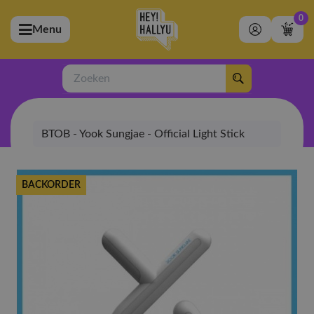
0
Menu
bmenu (Artiesten)
ubmenu (Merchandise)
Zoeken
bmenu (Exclusive)
BTOB - Yook Sungjae - Official Light Stick
bmenu (Winkel)
BACKORDER