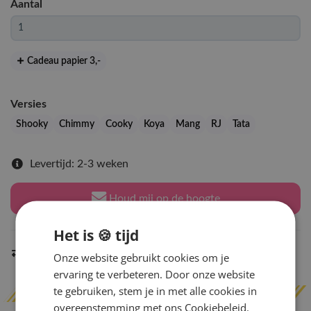
Aantal
Cadeau papier 3
,-
Versies
Shooky
Chimmy
Cooky
Koya
Mang
RJ
Tata
Levertijd: 2-3 weken
Houd mij op de hoogte
Het is 🍪 tijd
Indien op voorraad
binnen 2 werkdagen
verzonden
Onze website gebruikt cookies om je
ervaring te verbeteren. Door onze website
te gebruiken, stem je in met alle cookies in
overeenstemming met ons Cookiebeleid.