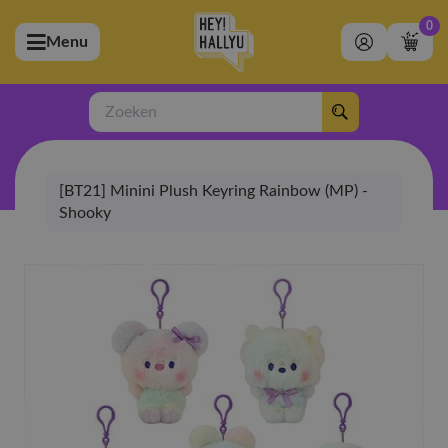
0
Menu
bmenu (Artiesten)
ubmenu (Merchandise)
Zoeken
bmenu (Exclusive)
[BT21] Minini Plush Keyring Rainbow (MP) -
bmenu (Winkel)
Shooky