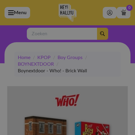
0
Menu
bmenu (Artiesten)
ubmenu (Merchandise)
Zoeken
bmenu (Exclusive)
Home
/
KPOP
/
Boy Groups
/
bmenu (Winkel)
BOYNEXTDOOR
/
Boynextdoor - Who! - Brick Wall