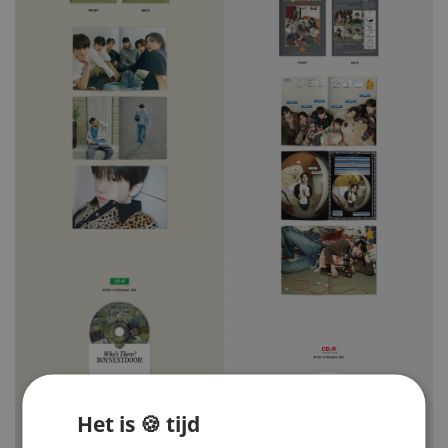
Het is 🍪 tijd