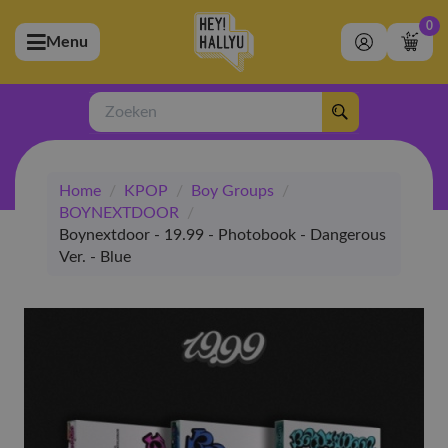
0
Menu
bmenu (Artiesten)
ubmenu (Merchandise)
Zoeken
bmenu (Exclusive)
Home
/
KPOP
/
Boy Groups
/
bmenu (Winkel)
BOYNEXTDOOR
/
Boynextdoor - 19.99 - Photobook - Dangerous
Ver. - Blue