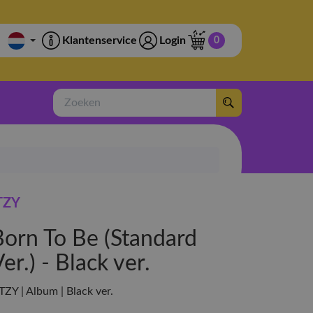
Klantenservice
Login
0
Zoeken
TZY
Born To Be (Standard
er.) - Black ver.
ITZY | Album | Black ver.