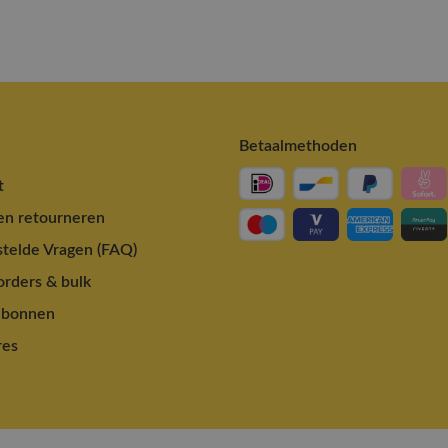
Betaalmethoden
t
en retourneren
telde Vragen (FAQ)
rders & bulk
ubonnen
res