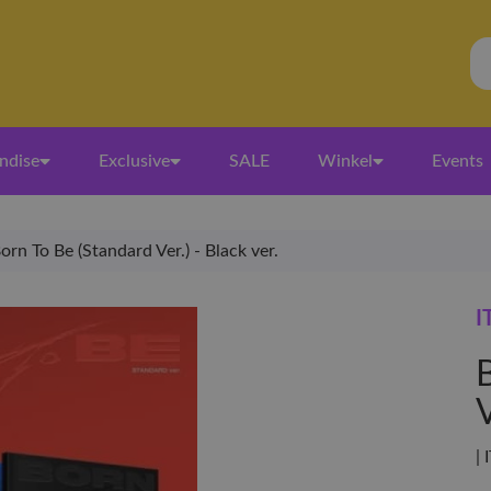
ndise
Exclusive
SALE
Winkel
Events
orn To Be (Standard Ver.) - Black ver.
I
V
| 