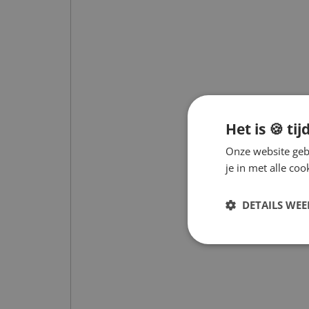
Het is 🍪 tij
Onze website gebr
je in met alle c
DETAILS WE