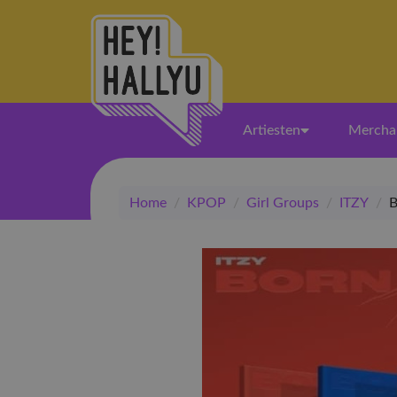
Artiesten
Mercha
Home
/
KPOP
/
Girl Groups
/
ITZY
/
B