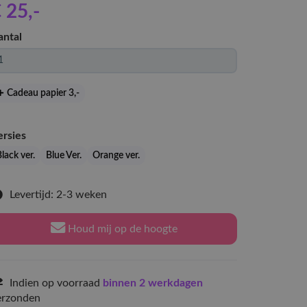
 25
,-
antal
Cadeau papier 3
,-
ersies
lack ver.
Blue Ver.
Orange ver.
Levertijd: 2-3 weken
Houd mij op de hoogte
Indien op voorraad
binnen 2 werkdagen
erzonden