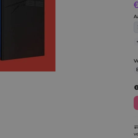
€
A
V
B
v