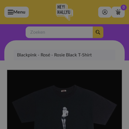
0
Menu
bmenu (Artiesten)
ubmenu (Merchandise)
Zoeken
bmenu (Exclusive)
Blackpink - Rosé - Rosie Black T-Shirt
bmenu (Winkel)