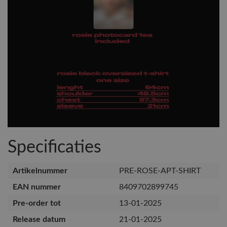
Specificaties
Artikelnummer
PRE-ROSE-APT-SHIRT
EAN nummer
8409702899745
Pre-order tot
13-01-2025
Release datum
21-01-2025