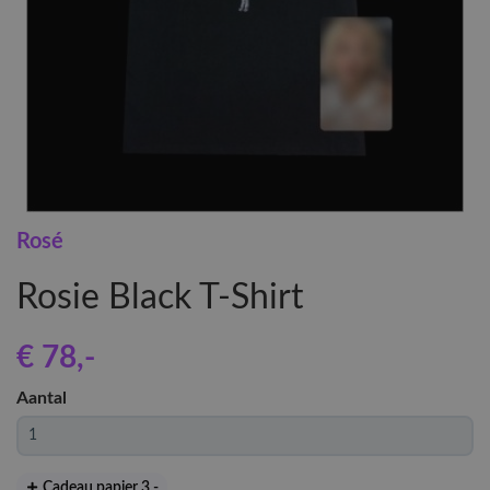
Rosé
Rosie Black T-Shirt
€ 78
,-
Aantal
Cadeau papier 3
,-