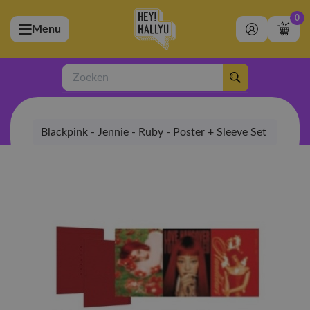
0
Menu
bmenu (Artiesten)
ubmenu (Merchandise)
Zoeken
bmenu (Exclusive)
Blackpink - Jennie - Ruby - Poster + Sleeve Set
bmenu (Winkel)