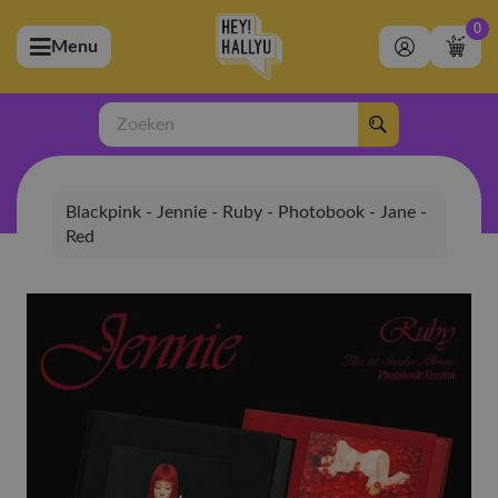
0
Menu
bmenu (Artiesten)
ubmenu (Merchandise)
Zoeken
bmenu (Exclusive)
Blackpink - Jennie - Ruby - Photobook - Jane -
bmenu (Winkel)
Red