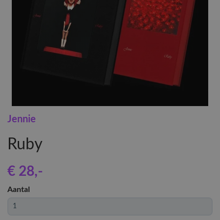
Jennie
Ruby
€ 28
,-
Aantal