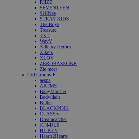
RIIZE
SEVENTEEN
SHINee
STRAY KIDS
The Boyz
Treasure
TXT
WayV
Xdinary Heroes
Xikers
XLOV
ZEROBASEONE
Zie meer
Girl Groups
aespa
ARTMS
BabyMonster
Badvillain
Billlie
BLACKPINK
CLASS:y
Dreamcatcher
(G)I-DLE
H1-KEY
Hearts2Hearts