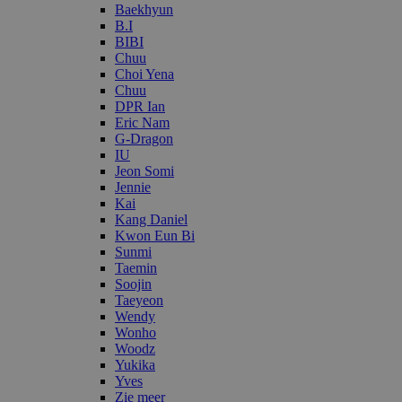
Baekhyun
B.I
BIBI
Chuu
Choi Yena
Chuu
DPR Ian
Eric Nam
G-Dragon
IU
Jeon Somi
Jennie
Kai
Kang Daniel
Kwon Eun Bi
Sunmi
Taemin
Soojin
Taeyeon
Wendy
Wonho
Woodz
Yukika
Yves
Zie meer