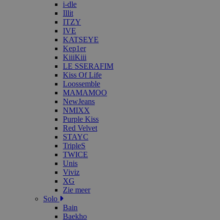
i-dle
Illit
ITZY
IVE
KATSEYE
Kep1er
KiiiKiii
LE SSERAFIM
Kiss Of Life
Loossemble
MAMAMOO
NewJeans
NMIXX
Purple Kiss
Red Velvet
STAYC
TripleS
TWICE
Unis
Viviz
XG
Zie meer
Solo
Bain
Baekho