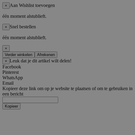
Aan Wishlist toevoegen
×
één moment alstublieft.
Snel bestellen
×
één moment alstublieft.
×
Verder winkelen
Afrekenen
Leuk dat je dit artikel wilt delen!
×
Facebook
Pinterest
WhatsApp
Email
Kopieer deze link om op je website te plaatsen of om te gebruiken in
een bericht
Kopieer
Artiesten
Boy Groups
AHOF
ATEEZ