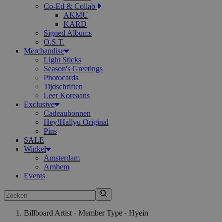
Co-Ed & Collab
AKMU
KARD
Signed Albums
O.S.T.
Merchandise
Light Sticks
Season's Greetings
Photocards
Tijdschriften
Leer Koreaans
Exclusive
Cadeaubonnen
Hey!Hallyu Original
Pins
SALE
Winkel
Amsterdam
Arnhem
Events
Zoeken
Billboard Artist - Member Type - Hyein