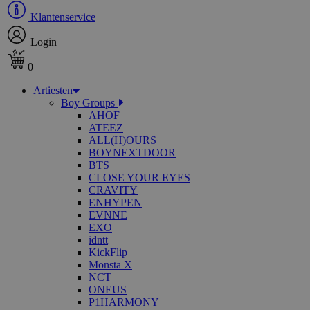
Klantenservice
Login
0
Artiesten
Boy Groups
AHOF
ATEEZ
ALL(H)OURS
BOYNEXTDOOR
BTS
CLOSE YOUR EYES
CRAVITY
ENHYPEN
EVNNE
EXO
idntt
KickFlip
Monsta X
NCT
ONEUS
P1HARMONY