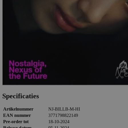
Specificaties
Artikelnummer
NJ-BILLB-M-HI
EAN nummer
3771798822149
Pre-order tot
18-10-2024
Release datum
05-11-2024