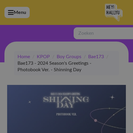
Menu
bmenu (Artiesten)
ubmenu (Merchandise)
Zoeken
bmenu (Exclusive)
Home
/
KPOP
/
Boy Groups
/
Bae173
/
bmenu (Winkel)
Bae173 - 2024 Season's Greetings -
Photobook Ver. - Shinning Day