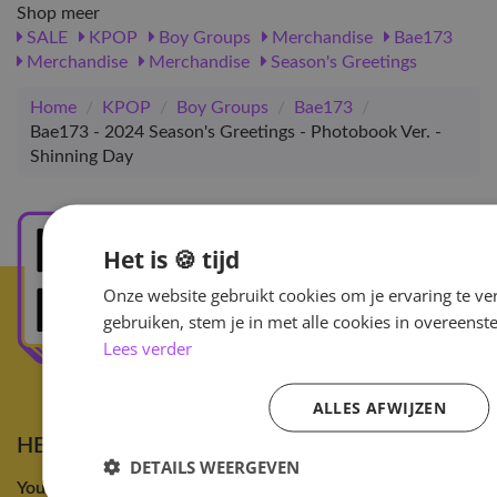
Shop meer
SALE
KPOP
Boy Groups
Merchandise
Bae173
Merchandise
Merchandise
Season's Greetings
Home
/
KPOP
/
Boy Groups
/
Bae173
/
Bae173 - 2024 Season's Greetings - Photobook Ver. -
Shinning Day
Het is 🍪 tijd
Onze website gebruikt cookies om je ervaring te ve
gebruiken, stem je in met alle cookies in overeen
Lees verder
ALLES AFWIJZEN
HEY!HALLYU
DETAILS WEERGEVEN
Your Kpop Store in Europe!