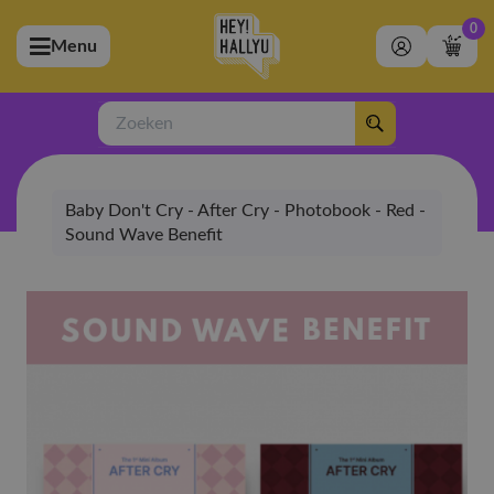
0
Menu
bmenu (Artiesten)
ubmenu (Merchandise)
Zoeken
bmenu (Exclusive)
Baby Don't Cry - After Cry - Photobook - Red -
bmenu (Winkel)
Sound Wave Benefit