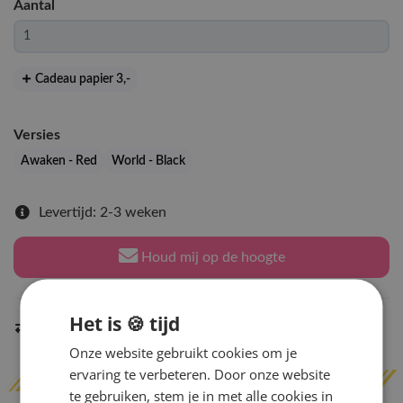
Aantal
Cadeau papier 3
,-
Versies
Awaken - Red
World - Black
Levertijd: 2-3 weken
Houd mij op de hoogte
Het is 🍪 tijd
Indien op voorraad
binnen 2 werkdagen
verzonden
Onze website gebruikt cookies om je
ervaring te verbeteren. Door onze website
te gebruiken, stem je in met alle cookies in