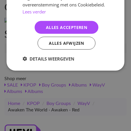
overeenstemming met ons Cookiebeleid.
Omschrijving
Lees verder
ALLES ACCEPTEREN
Specificaties
ALLES AFWIJZEN
Artikelnummer
12347
EAN nummer
1000000123470
DETAILS WEERGEVEN
Shop meer
SALE
KPOP
Boy Groups
Albums
WayV
Albums
Albums
Home
/
KPOP
/
Boy Groups
/
WayV
/
Awaken The World - Awaken - Red