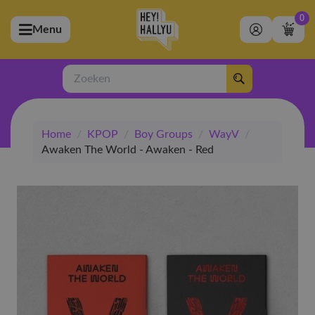
0
Menu
bmenu (Artiesten)
ubmenu (Merchandise)
Zoeken
bmenu (Exclusive)
Home
/
KPOP
/
Boy Groups
/
WayV
/
bmenu (Winkel)
Awaken The World - Awaken - Red