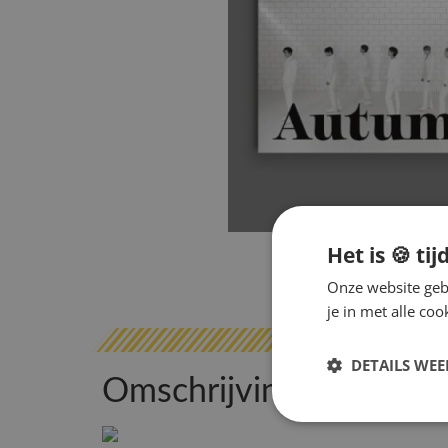
Het is 🍪 tij
Onze website gebr
je in met alle c
DETAILS WE
Omschrijving