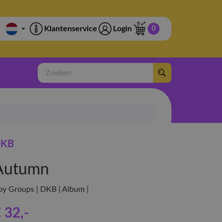
Klantenservice
Login
0
Zoeken
KB
Autumn
oy Groups | DKB | Album |
 32
,-