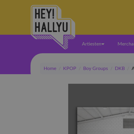
Artiesten
Mercha
Home
/
KPOP
/
Boy Groups
/
DKB
/