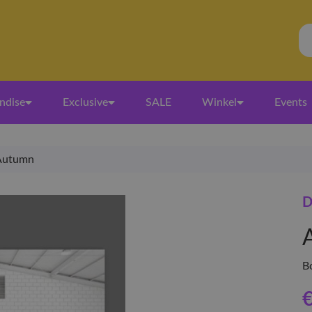
ndise
Exclusive
SALE
Winkel
Events
Autumn
D
B
€