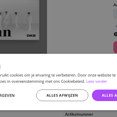
A
d
v
uikt cookies om je ervaring te verbeteren. Door onze website te
ookies in overeenstemming met ons Cookiebeleid.
Lees verder
ERGEVEN
ALLES AFWIJZEN
ALLES 
Specificaties
Artikelnummer