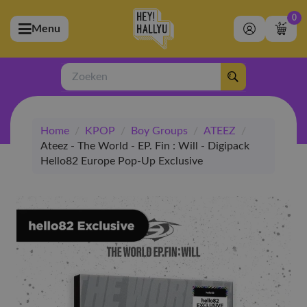
0
Menu
bmenu (Artiesten)
ubmenu (Merchandise)
Zoeken
bmenu (Exclusive)
Home
/
KPOP
/
Boy Groups
/
ATEEZ
/
bmenu (Winkel)
Ateez - The World - EP. Fin : Will - Digipack
Hello82 Europe Pop-Up Exclusive