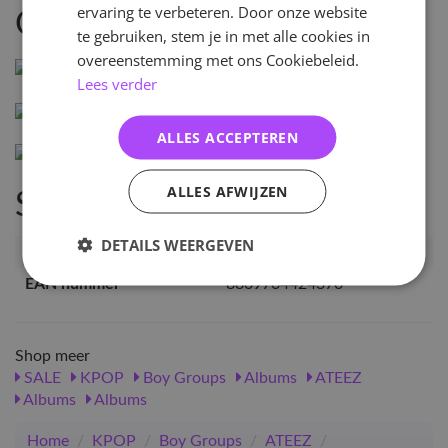
ervaring te verbeteren. Door onze website
Omschrijving
te gebruiken, stem je in met alle cookies in
overeenstemming met ons Cookiebeleid.
Lees verder
ALLES ACCEPTEREN
ALLES AFWIJZEN
Specificaties
DETAILS WEERGEVEN
Artikelnummer
31919
EAN nummer
8809704424370
Shop meer
SALE
KPOP
Boy Groups
Albums
ATEEZ
Albums
Albums
Home
/
KPOP
/
Boy Groups
/
ATEEZ
/