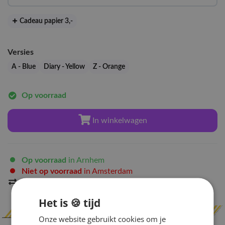
Cadeau papier 3
,-
Versies
A - Blue
Diary - Yellow
Z - Orange
Op voorraad
In winkelwagen
Op voorraad
in Arnhem
Niet op voorraad
in Amsterdam
Indien op voorraad
binnen 2 werkdagen
verzonden
Het is 🍪 tijd
Onze website gebruikt cookies om je