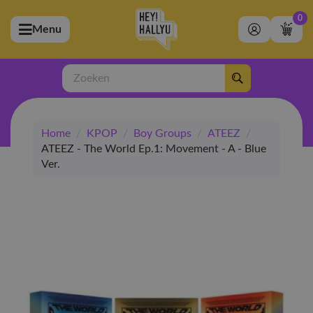
0
Menu
bmenu (Artiesten)
ubmenu (Merchandise)
Zoeken
bmenu (Exclusive)
Home
/
KPOP
/
Boy Groups
/
ATEEZ
/
bmenu (Winkel)
ATEEZ - The World Ep.1: Movement - A - Blue
Ver.