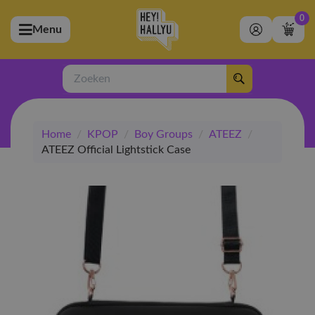
0
Menu
bmenu (Artiesten)
ubmenu (Merchandise)
Zoeken
bmenu (Exclusive)
Home
/
KPOP
/
Boy Groups
/
ATEEZ
/
bmenu (Winkel)
ATEEZ Official Lightstick Case