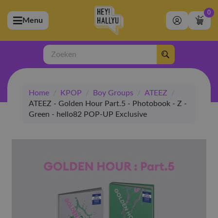
0
Menu
bmenu (Artiesten)
ubmenu (Merchandise)
Zoeken
bmenu (Exclusive)
Home
/
KPOP
/
Boy Groups
/
ATEEZ
/
bmenu (Winkel)
ATEEZ - Golden Hour Part.5 - Photobook - Z -
Green - hello82 POP-UP Exclusive