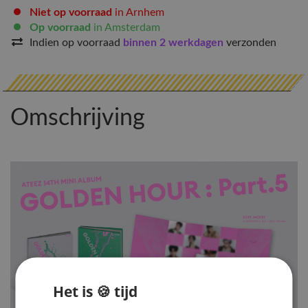
Niet op voorraad
in Arnhem
Op voorraad
in Amsterdam
Indien op voorraad
binnen 2 werkdagen
verzonden
Omschrijving
Het is 🍪 tijd