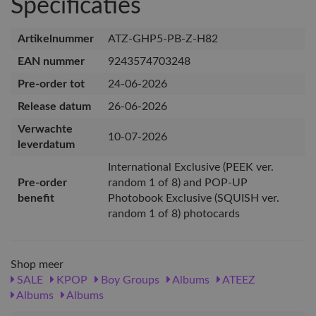
Specificaties
Artikelnummer
ATZ-GHP5-PB-Z-H82
EAN nummer
9243574703248
Pre-order tot
24-06-2026
Release datum
26-06-2026
Verwachte
10-07-2026
leverdatum
International Exclusive (PEEK ver.
Pre-order
random 1 of 8) and POP-UP
benefit
Photobook Exclusive (SQUISH ver.
random 1 of 8) photocards
Shop meer
SALE
KPOP
Boy Groups
Albums
ATEEZ
Albums
Albums