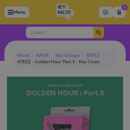
0
Menu
bmenu (Artiesten)
ubmenu (Merchandise)
Zoeken
bmenu (Exclusive)
Home
/
KPOP
/
Boy Groups
/
ATEEZ
/
bmenu (Winkel)
ATEEZ - Golden Hour Part.5 - Key Chain