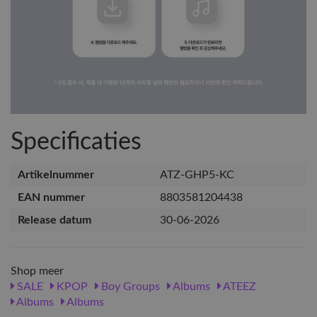
Specificaties
Artikelnummer
ATZ-GHP5-KC
EAN nummer
8803581204438
Release datum
30-06-2026
Shop meer
SALE
KPOP
Boy Groups
Albums
ATEEZ
Albums
Albums