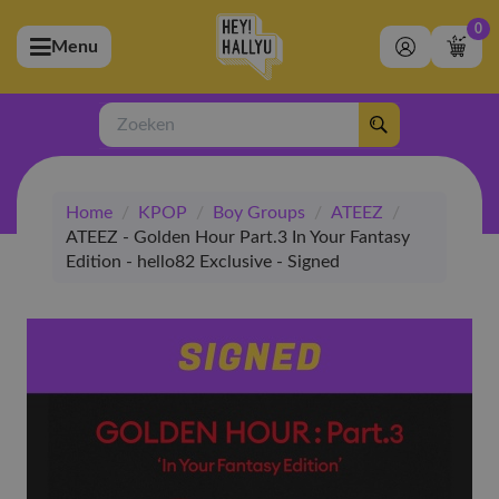
0
Menu
bmenu (Artiesten)
ubmenu (Merchandise)
Zoeken
bmenu (Exclusive)
Home
/
KPOP
/
Boy Groups
/
ATEEZ
/
bmenu (Winkel)
ATEEZ - Golden Hour Part.3 In Your Fantasy
Edition - hello82 Exclusive - Signed