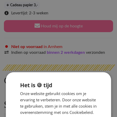
Cadeau papier 3
,-
Levertijd: 2-3 weken
Houd mij op de hoogte
Niet op voorraad
in Arnhem
Indien op voorraad
binnen 2 werkdagen
verzonden
Omschrijving
Het is 🍪 tijd
Onze website gebruikt cookies om je
ervaring te verbeteren. Door onze website
Specificaties
te gebruiken, stem je in met alle cookies in
overeenstemming met ons Cookiebeleid.