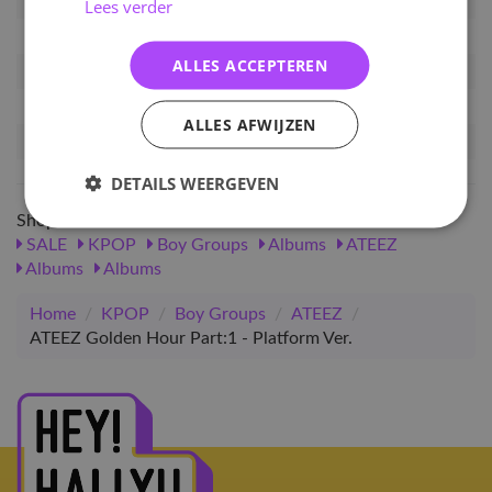
Artikelnummer
133764
Lees verder
EAN nummer
8809704428323
ALLES ACCEPTEREN
Pre-order tot
13-05-2024
Release datum
31-05-2024
ALLES AFWIJZEN
Verwachte leverdatum
21-06-2024
DETAILS WEERGEVEN
Shop meer
SALE
KPOP
Boy Groups
Albums
ATEEZ
Albums
Albums
Home
/
KPOP
/
Boy Groups
/
ATEEZ
/
ATEEZ Golden Hour Part:1 - Platform Ver.