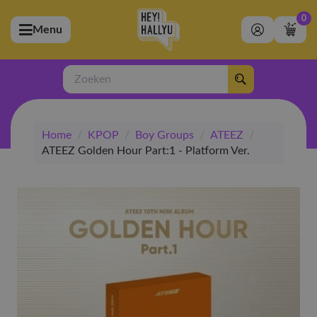
0
Menu
bmenu (Artiesten)
ubmenu (Merchandise)
Zoeken
bmenu (Exclusive)
Home
/
KPOP
/
Boy Groups
/
ATEEZ
/
bmenu (Winkel)
ATEEZ Golden Hour Part:1 - Platform Ver.