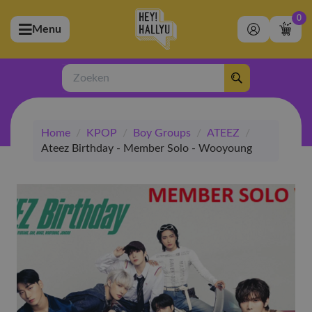
0
Menu
bmenu (Artiesten)
ubmenu (Merchandise)
Zoeken
bmenu (Exclusive)
Home
/
KPOP
/
Boy Groups
/
ATEEZ
/
bmenu (Winkel)
Ateez Birthday - Member Solo - Wooyoung