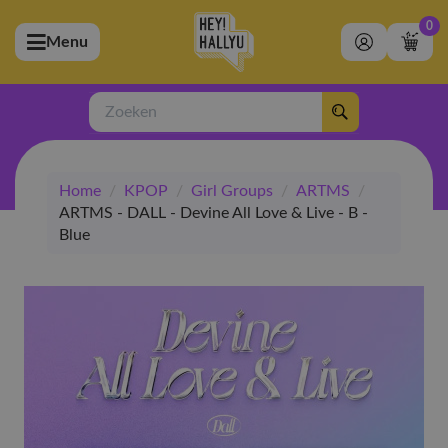
0
Menu
bmenu (Artiesten)
ubmenu (Merchandise)
Zoeken
bmenu (Exclusive)
Home
/
KPOP
/
Girl Groups
/
ARTMS
/
bmenu (Winkel)
ARTMS - DALL - Devine All Love & Live - B -
Blue