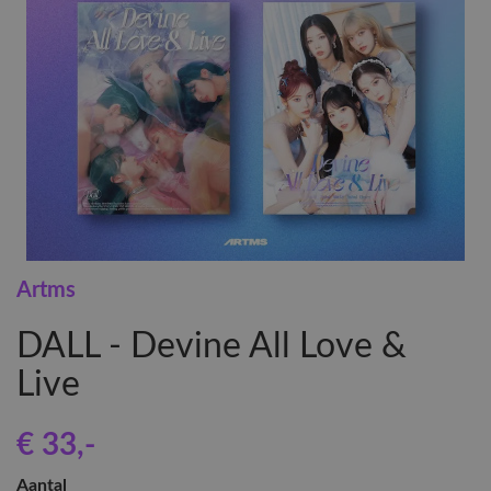
Artms
DALL - Devine All Love &
Live
€ 33
,-
Aantal