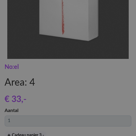
No:el
Area: 4
€ 33
,-
Aantal
Cadeau papier 3
,-