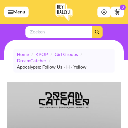
0
Menu
bmenu (Artiesten)
ubmenu (Merchandise)
Zoeken
bmenu (Exclusive)
Home
/
KPOP
/
Girl Groups
/
bmenu (Winkel)
DreamCatcher
/
Apocalypse: Follow Us - H - Yellow