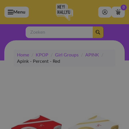
0
Menu
bmenu (Artiesten)
ubmenu (Merchandise)
Zoeken
bmenu (Exclusive)
Home
/
KPOP
/
Girl Groups
/
APINK
/
bmenu (Winkel)
Apink - Percent - Red