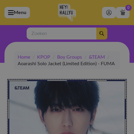
0
Menu
bmenu (Artiesten)
ubmenu (Merchandise)
Zoeken
bmenu (Exclusive)
Home
/
KPOP
/
Boy Groups
/
&TEAM
/
bmenu (Winkel)
Aoarashi Solo Jacket (Limited Edition) - FUMA